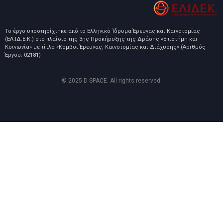
Το έργο υποστηρίχτηκε από το Ελληνικό Ίδρυμα Έρευνας και Καινοτομίας
(ΕΛ.ΙΔ.Ε.Κ.) στο πλαίσιο της 3ης Προκήρυξης της Δράσης «Επιστήμη και
Κοινωνία» με τίτλο «Κόμβοι Έρευνας, Καινοτομίας και Διάχυσης» (Αριθμός
Έργου: 02181)
© 2025 D-SPACE. All rights reserved.