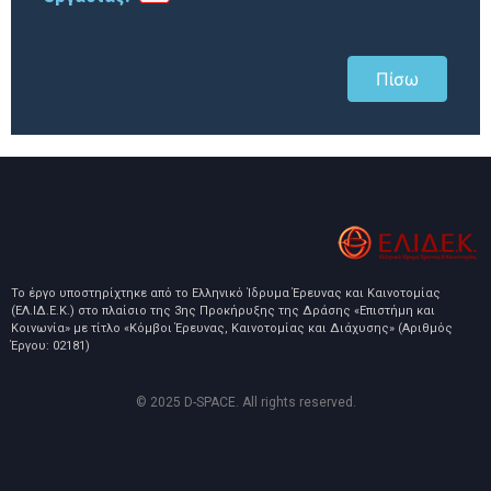
Πίσω
Το έργο υποστηρίχτηκε από το Ελληνικό Ίδρυμα Έρευνας και Καινοτομίας
(ΕΛ.ΙΔ.Ε.Κ.) στο πλαίσιο της 3ης Προκήρυξης της Δράσης «Επιστήμη και
Κοινωνία» με τίτλο «Κόμβοι Έρευνας, Καινοτομίας και Διάχυσης» (Αριθμός
Έργου: 02181)
© 2025 D-SPACE. All rights reserved.