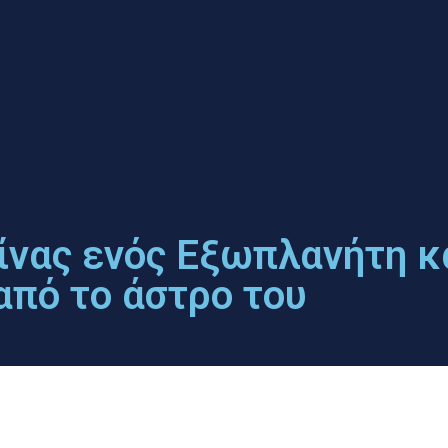
νας ενός Εξωπλανήτη κα
από το άστρο του