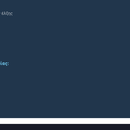
 έλξης
ίας: