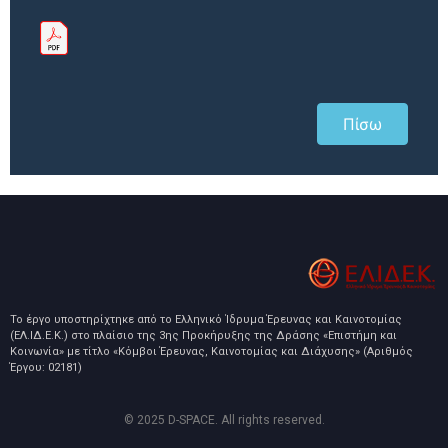
Πίσω
Το έργο υποστηρίχτηκε από το Ελληνικό Ίδρυμα Έρευνας και Καινοτομίας
(ΕΛ.ΙΔ.Ε.Κ.) στο πλαίσιο της 3ης Προκήρυξης της Δράσης «Επιστήμη και
Κοινωνία» με τίτλο «Κόμβοι Έρευνας, Καινοτομίας και Διάχυσης» (Αριθμός
Έργου: 02181)
© 2025 D-SPACE. All rights reserved.