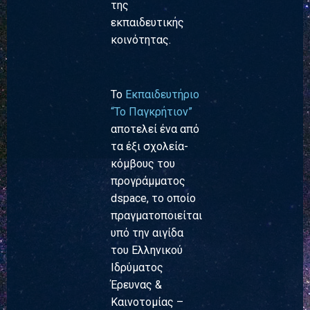
της
εκπαιδευτικής
κοινότητας.
Το
Εκπαιδευτήριο
“Το Παγκρήτιον”
αποτελεί ένα από
τα έξι σχολεία-
κόμβους του
προγράμματος
dspace, το οποίο
πραγματοποιείται
υπό την αιγίδα
του Ελληνικού
Ιδρύματος
Έρευνας &
Καινοτομίας –