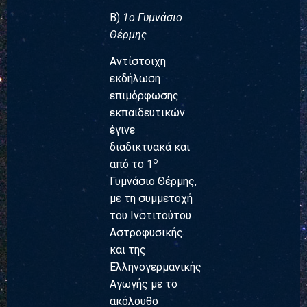
Β)
1ο
Γυμνάσιο
Θέρμης
Αντίστοιχη
εκδήλωση
επιμόρφωσης
εκπαιδευτικών
έγινε
διαδικτυακά και
ο
από το 1
Γυμνάσιο Θέρμης,
με τη συμμετοχή
του Ινστιτούτου
Αστροφυσικής
και της
Ελληνογερμανικής
Αγωγής με το
ακόλουθο