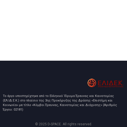
Το έργο υποστηρίχτηκε από το Ελληνικό Ίδρυμα Έρευνας και Καινοτομίας
(ΕΛ.ΙΔ.Ε.Κ.) στο πλαίσιο της 3ης Προκήρυξης της Δράσης «Επιστήμη και
Κοινωνία» με τίτλο «Κόμβοι Έρευνας, Καινοτομίας και Διάχυσης» (Αριθμός
Έργου: 02181)
© 2025 D-SPACE. All rights reserved.