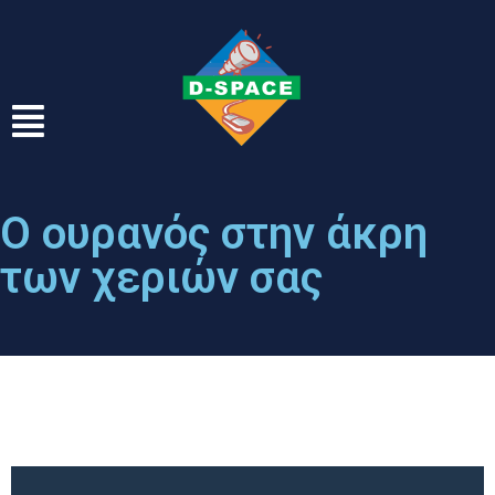
Ο ουρανός στην άκρη
των χεριών σας