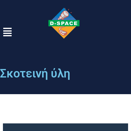
Σκοτεινή ύλη