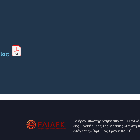
σίας:
Το έργο υποστηρίχτηκε από το Ελληνικό 
3ης Προκήρυξης της Δράσης «Επιστήμη 
Διάχυσης» (Αριθμός Έργου: 02181)