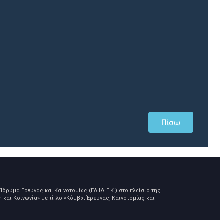
Πίσω
Ίδρυμα Έρευνας και Καινοτομίας (ΕΛ.ΙΔ.Ε.Κ.) στο πλαίσιο της
και Κοινωνία» με τίτλο «Κόμβοι Έρευνας, Καινοτομίας και